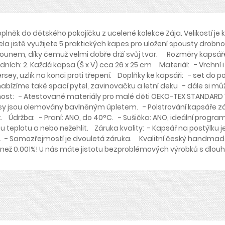
plněk do dětského pokojíčku z ucelené kolekce Zája. Velikostí je
cela jistě využijete 5 praktických kapes pro uložení spousty dro
ounem, díky čemuž velmi dobře drží svůj tvar. Rozměry kapsáře 
ních: 2. Každá kapsa (Š x V) cca 26 x 25 cm Materiál: - Vrchní i
rsey, uzlík na konci proti třepení. Doplňky ke kapsáři: - set do 
nabízíme také spací pytel, zavinovačku a letní deku - dále si mů
ost: - Atestované materiály pro malé děti OEKO-TEX STANDARD 10
apsy jsou olemovány bavlněným úpletem. - Polstrování kapsáře z
. Údržba: - Praní: ANO, do 40°C. - Sušička: ANO, ideální program
ou teplotu a nebo nežehlit. Záruka kvality: - Kapsář na postýlku
ity. - Samozřejmostí je dvouletá záruka. Kvalitní český handmad
ě než 0.001%! U nás máte jistotu bezproblémových výrobků s dlou