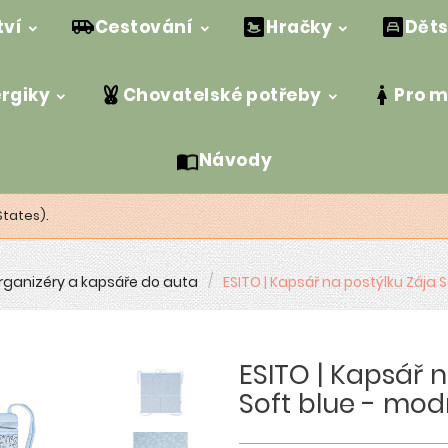
tví
Cestování
Hračky
Děts
ergiky
Chovatelské potřeby
Pro 
Návody
States).
rganizéry a kapsáře do auta
ESITO | Kapsář na postýlku Zája 
ESITO | Kapsář 
Soft blue - mod