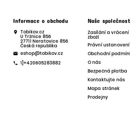
Informace o obchodu
Naše společnos
Tobikov.cz
Zasílání a vrácení
location_on
U Tržnice 856
zboží
27711 Neratovice 856
Právní ustanovení
Česká republika
eshop@tobikov.cz
Obchodní podmín
email
O nás
1]+420605283882
call
Bezpečná platba
Kontaktujte nás
Mapa stránek
Prodejny