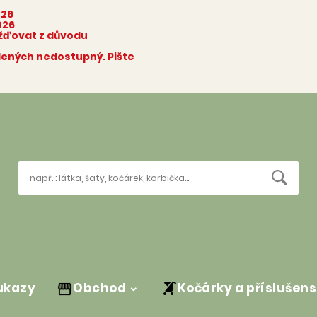
026
026
ožďovat z důvodu
olených nedostupný. Pište
ukazy
Obchod
Kočárky a příslušens