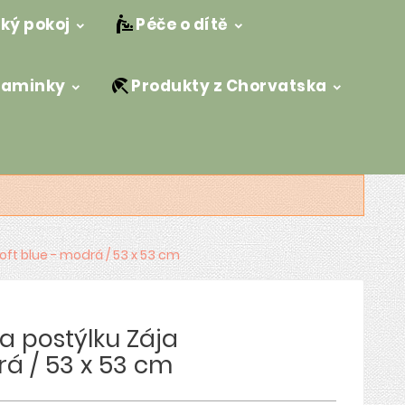
ký pokoj
Péče o dítě
maminky
Produkty z Chorvatska
Soft blue - modrá / 53 x 53 cm
na postýlku Zája
rá / 53 x 53 cm