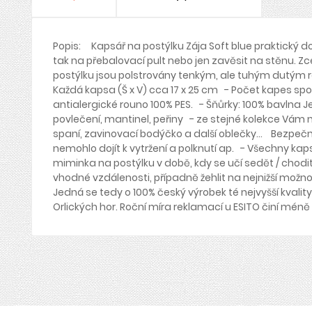
Popis: Kapsář na postýlku Zája Soft blue praktický do
tak na přebalovací pult nebo jen zavěsit na stěnu. Z
postýlku jsou polstrovány tenkým, ale tuhým dutým r
Každá kapsa (Š x V) cca 17 x 25 cm - Počet kapes spod
antialergické rouno 100% PES. - Šňůrky: 100% bavlna Je
povlečení, mantinel, peřiny - ze stejné kolekce Vám 
spaní, zavinovací bodýčko a další oblečky... Bezpečn
nemohlo dojít k vytržení a polknutí ap. - Všechny k
miminka na postýlku v době, kdy se učí sedět / chodit
vhodné vzdálenosti, případně žehlit na nejnižší možn
Jedná se tedy o 100% český výrobek té nejvyšší kval
Orlických hor. Roční míra reklamací u ESITO činí mén