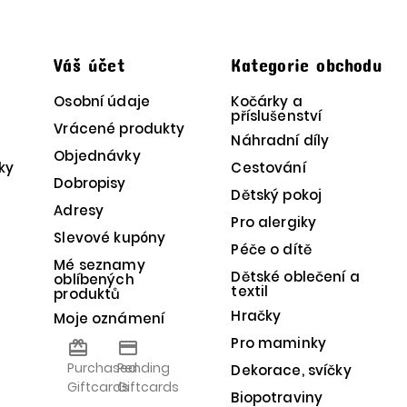
t
Váš účet
Kategorie obchodu
Osobní údaje
Kočárky a
příslušenství
Vrácené produkty
Náhradní díly
Objednávky
ky
Cestování
Dobropisy
Dětský pokoj
Adresy
Pro alergiky
Slevové kupóny
Péče o dítě
Mé seznamy
Dětské oblečení a
oblíbených
textil
produktů
Hračky
Moje oznámení
Pro maminky
card_giftcard
credit_card
Purchased
Pending
Dekorace, svíčky
Giftcards
Giftcards
Biopotraviny