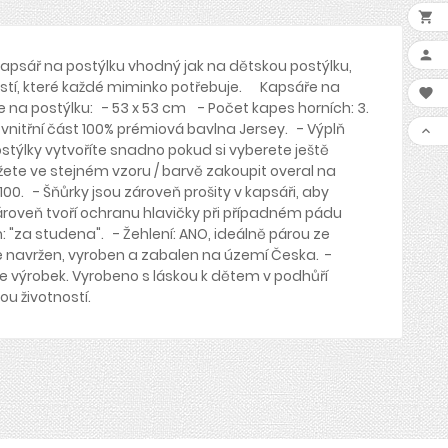


 kapsář na postýlku vhodný jak na dětskou postýlku,
bností, které každé miminko potřebuje. Kapsáře na

na postýlku: - 53 x 53 cm - Počet kapes horních: 3.
 vnitřní část 100% prémiová bavlna Jersey. - Výplň

postýlky vytvoříte snadno pokud si vyberete ještě
žete ve stejném vzoru / barvě zakoupit overal na
0. - Šňůrky jsou zároveň prošity v kapsáři, aby
ároveň tvoří ochranu hlavičky při případném pádu
: "za studena". - Žehlení: ANO, ideálně párou ze
 je navržen, vyroben a zabalen na území Česka. -
e výrobek. Vyrobeno s láskou k dětem v podhůří
hou životností.