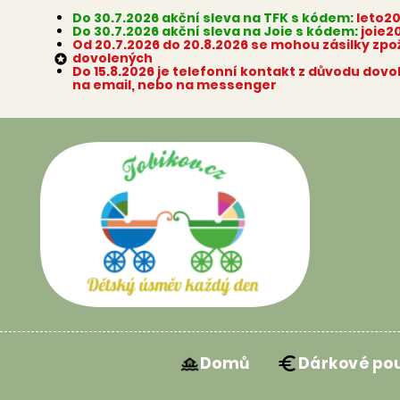
Do 30.7.2026 akční sleva na TFK s kódem:
leto2
Do 30.7.2026 akční sleva na Joie s kódem:
joie2
Od 20.7.2026 do 20.8.2026 se mohou zásilky zp
dovolených

Do 15.8.2026 je telefonní kontakt z důvodu dov
na email, nebo na messenger
Domů
Dárkové po