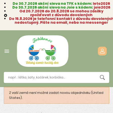
Do 30.7.2026 akční sleva na TFK s kódem:
leto2026
Do 30.7.2026 akční sleva na Joie s kódem:
joie2026
Od 20.7.2026 do 20.8.2026 se mohou zásilky
zpožďovat z důvodu dovolených

Do 15.8.2026 je telefonní kontakt z důvodu dovolenýc
nedostupný. Pište na email, nebo na messenger

Z vaší země není možné zadat novou objednávku (United
States).