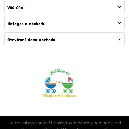

Váš účet

Kategorie obchodu

Otevírací doba obchodu
Tento eshop používá k poskytování služeb, personalizaci
© 2026 - Tobikov.cz™