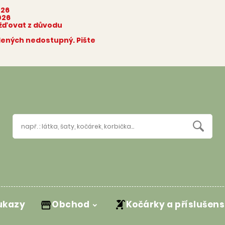
026
026
ožďovat z důvodu
olených nedostupný. Pište
ukazy
Obchod
Kočárky a příslušens