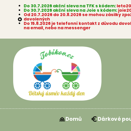
Do 30.7.2026 akční sleva na TFK s kódem:
leto2
Do 30.7.2026 akční sleva na Joie s kódem:
joie2
Od 20.7.2026 do 20.8.2026 se mohou zásilky zp
dovolených

Do 15.8.2026 je telefonní kontakt z důvodu dov
na email, nebo na messenger
Domů
Dárkové po