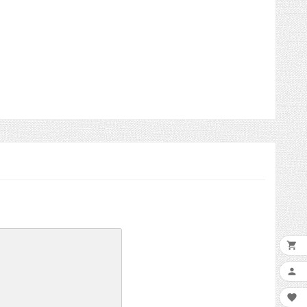


