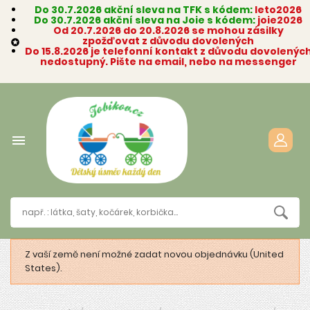
Do 30.7.2026 akční sleva na TFK s kódem:
leto2026
Do 30.7.2026 akční sleva na Joie s kódem:
joie2026
Od 20.7.2026 do 20.8.2026 se mohou zásilky
zpožďovat z důvodu dovolených

Do 15.8.2026 je telefonní kontakt z důvodu dovolenýc
nedostupný. Pište na email, nebo na messenger

Z vaší země není možné zadat novou objednávku (United
States).