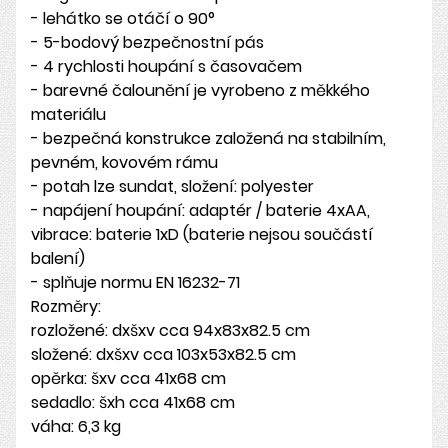
- lehátko se otáčí o 90°
- 5-bodový bezpečnostní pás
- 4 rychlosti houpání s časovačem
- barevné čalounění je vyrobeno z měkkého
materiálu
- bezpečná konstrukce založená na stabilním,
pevném, kovovém rámu
- potah lze sundat, složení: polyester
- napájení houpání: adaptér / baterie 4xAA,
vibrace: baterie 1xD (baterie nejsou součástí
balení)
- splňuje normu EN 16232-71
Rozměry:
rozložené: dxšxv cca 94x83x82.5 cm
složené: dxšxv cca 103x53x82.5 cm
opěrka: šxv cca 41x68 cm
sedadlo: šxh cca 41x68 cm
váha: 6,3 kg