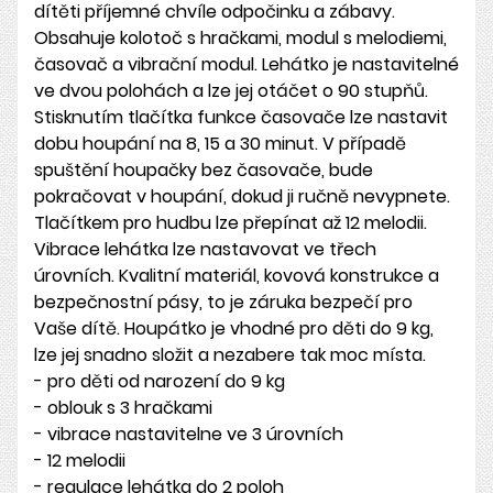
dítěti příjemné chvíle odpočinku a zábavy.
Obsahuje kolotoč s hračkami, modul s melodiemi,
časovač a vibrační modul. Lehátko je nastavitelné
ve dvou polohách a lze jej otáčet o 90 stupňů.
Stisknutím tlačítka funkce časovače lze nastavit
dobu houpání na 8, 15 a 30 minut. V případě
spuštění houpačky bez časovače, bude
pokračovat v houpání, dokud ji ručně nevypnete.
Tlačítkem pro hudbu lze přepínat až 12 melodii.
Vibrace lehátka lze nastavovat ve třech
úrovních. Kvalitní materiál, kovová konstrukce a
bezpečnostní pásy, to je záruka bezpečí pro
Vaše dítě. Houpátko je vhodné pro děti do 9 kg,
lze jej snadno složit a nezabere tak moc místa.
- pro děti od narození do 9 kg
- oblouk s 3 hračkami
- vibrace nastavitelne ve 3 úrovních
- 12 melodii
- regulace lehátka do 2 poloh