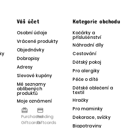
t
Váš účet
Kategorie obchodu
Osobní údaje
Kočárky a
příslušenství
Vrácené produkty
Náhradní díly
Objednávky
ky
Cestování
Dobropisy
Dětský pokoj
Adresy
Pro alergiky
Slevové kupóny
Péče o dítě
Mé seznamy
Dětské oblečení a
oblíbených
textil
produktů
Hračky
Moje oznámení
Pro maminky
card_giftcard
credit_card
Purchased
Pending
Dekorace, svíčky
Giftcards
Giftcards
Biopotraviny