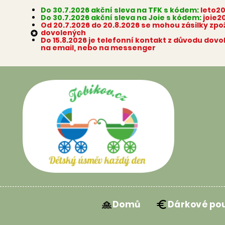
Do 30.7.2026 akční sleva na TFK s kódem:
leto2
Do 30.7.2026 akční sleva na Joie s kódem:
joie2
Od 20.7.2026 do 20.8.2026 se mohou zásilky zp
dovolených

Do 15.8.2026 je telefonní kontakt z důvodu dov
na email, nebo na messenger
Domů
Dárkové po