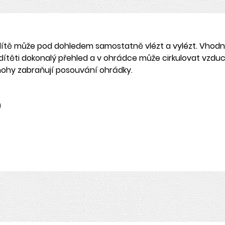
dítě může pod dohledem samostatně vlézt a vylézt.
Vhodné
těti dokonalý přehled a v ohrádce může cirkulovat vzduc
é nohy zabraňují posouvání ohrádky.
)