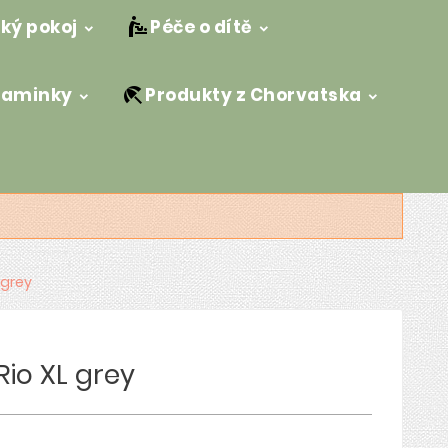
ký pokoj
Péče o dítě
maminky
Produkty z Chorvatska
L grey
Rio XL grey