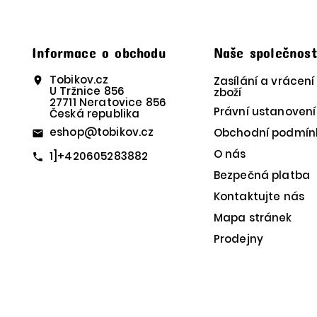
Informace o obchodu
Naše společnos
Tobikov.cz
Zasílání a vrácení
location_on
U Tržnice 856
zboží
27711 Neratovice 856
Právní ustanovení
Česká republika
eshop@tobikov.cz
Obchodní podmín
email
O nás
1]+420605283882
call
Bezpečná platba
Kontaktujte nás
Mapa stránek
Prodejny