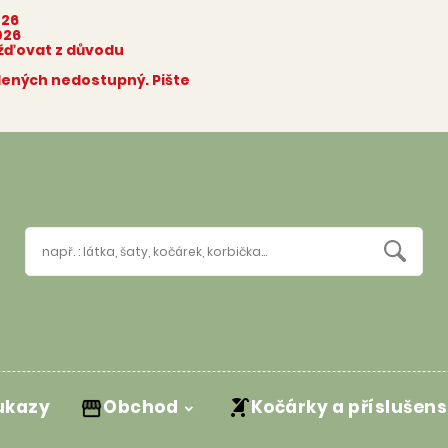
026
026
ožďovat z důvodu
olených nedostupný. Pište
ukazy
Obchod
Kočárky a příslušens