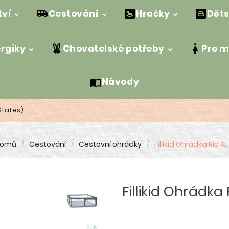
tví
Cestování
Hračky
Děts
ergiky
Chovatelské potřeby
Pro 
Návody
States).
omů
Cestování
Cestovní ohrádky
Fillikid Ohrádka Rio X
Fillikid Ohrádka 