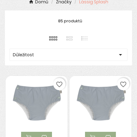
Domů
Značky
Lässig Splash
85 produktů

Důležitost
favorite_border
favorite_border