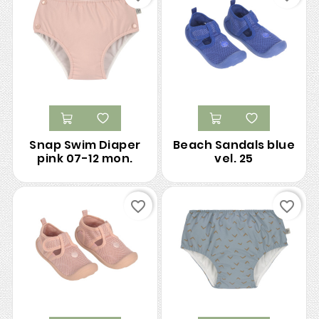
Snap Swim Diaper
Beach Sandals blue
pink 07-12 mon.
vel. 25
favorite_border
favorite_border