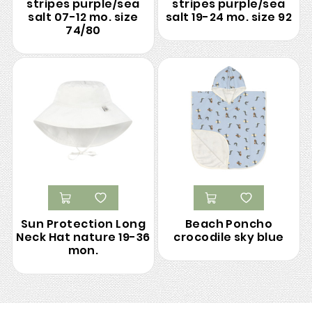
stripes purple/sea
stripes purple/sea
salt 07-12 mo. size
salt 19-24 mo. size 92
74/80
Sun Protection Long
Beach Poncho
Neck Hat nature 19-36
crocodile sky blue
mon.