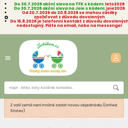
Do 30.7.2026 akční sleva na TFK s kódem:
leto2026
Do 30.7.2026 akční sleva na Joie s kódem:
joie2026
Od 20.7.2026 do 20.8.2026 se mohou zásilky
zpožďovat z důvodu dovolených

Do 15.8.2026 je telefonní kontakt z důvodu dovolenýc
nedostupný. Pište na email, nebo na messenger

Z vaší země není možné zadat novou objednávku (United
States).