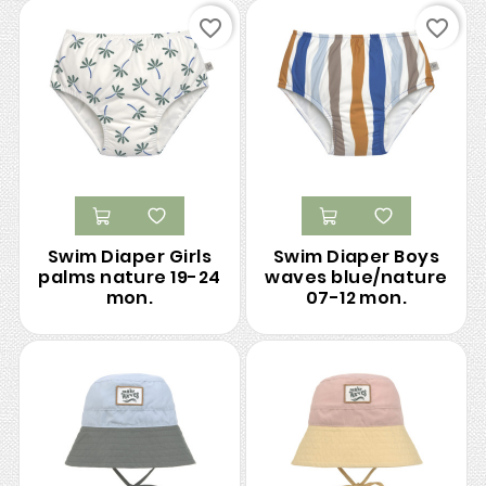
favorite_border
favorite_border
Swim Diaper Girls
Swim Diaper Boys
palms nature 19-24
waves blue/nature
mon.
07-12 mon.