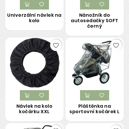
Univerzální návlek na
Nánožník do
kolo
autosedačky SOFT
černý
favorite_border
favorite_border
Návlek na kolo
Pláštěnka na
kočárku XXL
sportovní kočárek L