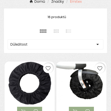
Domů
Značky
Emitex
16 produktů

Důležitost
favorite_border
favorite_border