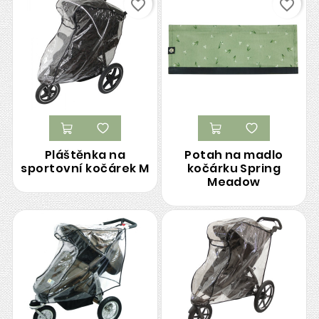
favorite_border
favorite_border
Pláštěnka na
Potah na madlo
sportovní kočárek M
kočárku Spring
Meadow