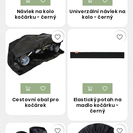
Návlek na kolo
Univerzální návlek na
kočárku - černý
kolo - černý
favorite_border
favorite_border
Cestovní obal pro
Elastický potah na
kočárek
madlo kočárku -
černý
favorite_border
favorite_border