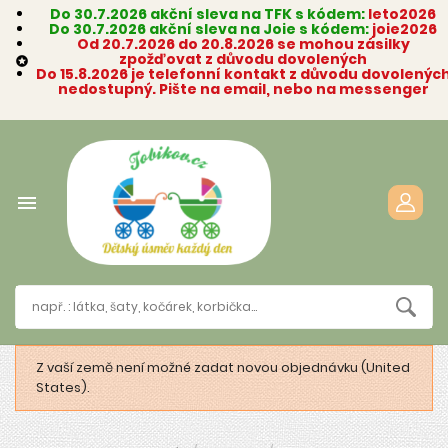
Do 30.7.2026 akční sleva na TFK s kódem:
leto2026
Do 30.7.2026 akční sleva na Joie s kódem:
joie2026
Od 20.7.2026 do 20.8.2026 se mohou zásilky
zpožďovat z důvodu dovolených

Do 15.8.2026 je telefonní kontakt z důvodu dovolenýc
nedostupný. Pište na email, nebo na messenger

Z vaší země není možné zadat novou objednávku (United
States).