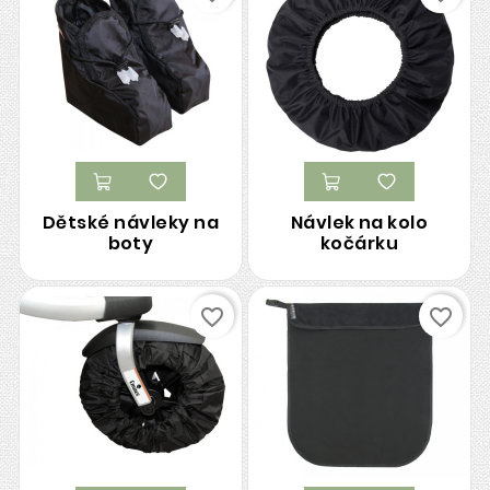
Dětské návleky na
Návlek na kolo
boty
kočárku
favorite_border
favorite_border