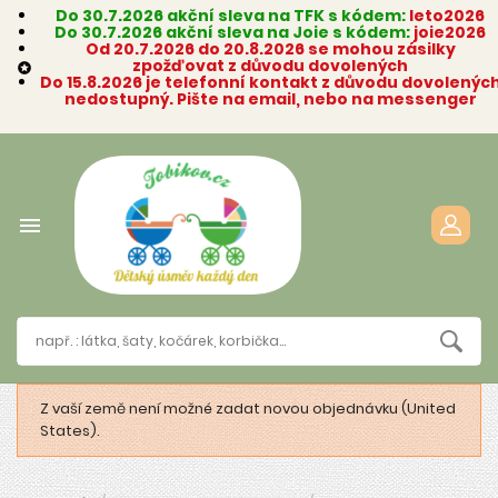
Do 30.7.2026 akční sleva na TFK s kódem:
leto2026
Do 30.7.2026 akční sleva na Joie s kódem:
joie2026
Od 20.7.2026 do 20.8.2026 se mohou zásilky
zpožďovat z důvodu dovolených

Do 15.8.2026 je telefonní kontakt z důvodu dovolenýc
nedostupný. Pište na email, nebo na messenger

Z vaší země není možné zadat novou objednávku (United
States).