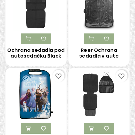
Ochrana sedadla pod
Reer Ochrana
autosedačku Black
sedadla v aute
favorite_border
favorite_border