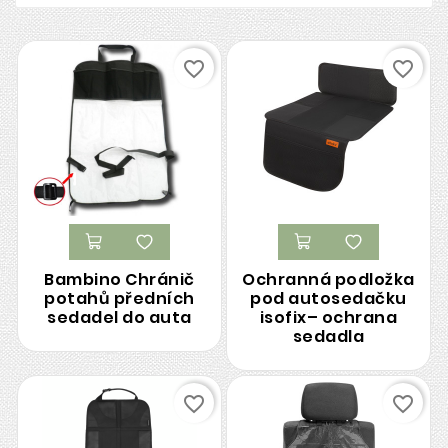
favorite_border
favorite_border
Bambino Chránič
Ochranná podložka
potahů předních
pod autosedačku
sedadel do auta
isofix– ochrana
sedadla
favorite_border
favorite_border