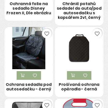
Ochranná folie na
Chránič potahů
sedadlo Disney
sedadel do auta/pod
Frozen II, Dle obrázku
autosedačku s
kapsářem 2v1, černý
favorite_border
favorite_border
Ochrana sedadla pod
Prošívaná ochrana
autosedačku - černý
opěradla - černá
favorite_border
favorite_border