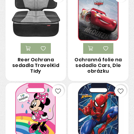
Reer Ochrana
Ochranná folie na
sedadla TravelKid
sedadlo Cars, Dle
Tidy
obrázku
favorite_border
favorite_border