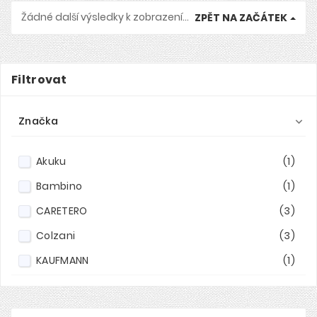
Žádné další výsledky k zobrazení...
ZPĚT NA ZAČÁTEK
Filtrovat
Značka

Akuku
(1)
Bambino
(1)
CARETERO
(3)
Colzani
(3)
KAUFMANN
(1)
Kikkaboo
(1)
Maxi-Cosi
(1)