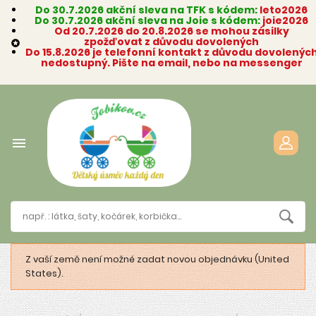
Do 30.7.2026 akční sleva na TFK s kódem:
leto2026
Do 30.7.2026 akční sleva na Joie s kódem:
joie2026
Od 20.7.2026 do 20.8.2026 se mohou zásilky
zpožďovat z důvodu dovolených

Do 15.8.2026 je telefonní kontakt z důvodu dovolenýc
nedostupný. Pište na email, nebo na messenger

Z vaší země není možné zadat novou objednávku (United
States).