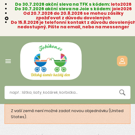
Do 30.7.2026 akční sleva na TFK s kódem:
leto2026
Do 30.7.2026 akční sleva na Joie s kódem:
joie2026
Od 20.7.2026 do 20.8.2026 se mohou zásilky
zpožďovat z důvodu dovolených

Do 15.8.2026 je telefonní kontakt z důvodu dovolenýc
nedostupný. Pište na email, nebo na messenger

Z vaší země není možné zadat novou objednávku (United
States).