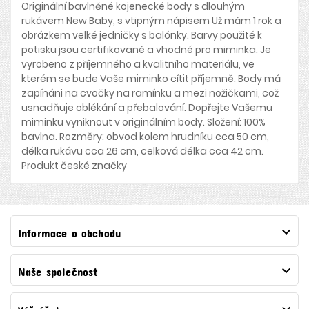
Originální bavlněné kojenecké body s dlouhým
rukávem New Baby, s vtipným nápisem Už mám 1 rok a
obrázkem velké jedničky s balónky. Barvy použité k
potisku jsou certifikované a vhodné pro miminka. Je
vyrobeno z příjemného a kvalitního materiálu, ve
kterém se bude Vaše miminko cítit příjemně. Body má
zapínáni na cvočky na ramínku a mezi nožičkami, což
usnadňuje oblékání a přebalování. Dopřejte Vašemu
miminku vyniknout v originálním body. Složení: 100%
bavlna. Rozměry: obvod kolem hrudníku cca 50 cm,
délka rukávu cca 26 cm, celková délka cca 42 cm.
Produkt české značky

Informace o obchodu

Naše společnost
Váš účet