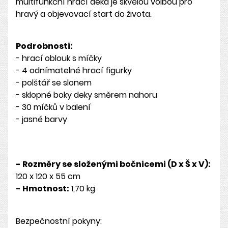
multifunkční hrací deka je skvělou volbou pro
hravý a objevovací start do života.
Podrobnosti:
- hrací oblouk s míčky
- 4 odnímatelné hrací figurky
- polštář se slonem
- sklopné boky deky směrem nahoru
- 30 míčků v balení
- jasné barvy
- Rozměry se složenými bočnicemi (D x Š x V):
120 x 120 x 55 cm
- Hmotnost:
1,70 kg
Bezpečnostní pokyny: