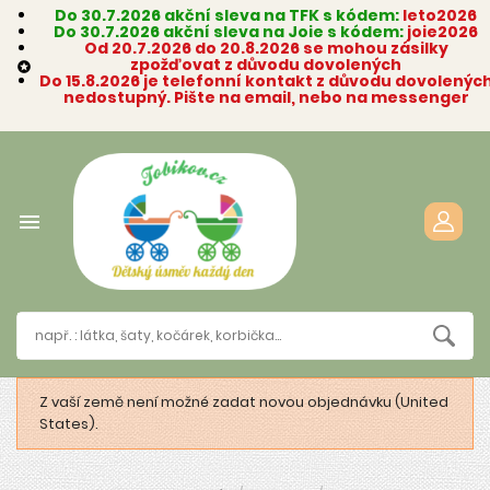
Do 30.7.2026 akční sleva na TFK s kódem:
leto2026
Do 30.7.2026 akční sleva na Joie s kódem:
joie2026
Od 20.7.2026 do 20.8.2026 se mohou zásilky
zpožďovat z důvodu dovolených

Do 15.8.2026 je telefonní kontakt z důvodu dovolenýc
nedostupný. Pište na email, nebo na messenger

Z vaší země není možné zadat novou objednávku (United
States).