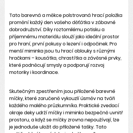
Tato barevná a měkce polstrovaná hrací položka
promění každý den vašeho děťátka v zábavné
dobrodružství. Díky roztomilému potisku a
příjemnému materiálu slouží jako ideální prostor
pro hraní, první pokusy o lezení i odpočinek. Pro
menší miminka jsou tu hrací oblouky s různými
hračkami – kousátka, chrastítka a závěsné prvky,
které podněcují smysly a podporují rozvoj
motoriky i koordinace.
Skutečným zpestřením jsou přiložené barevné
míčky, které zaručeně vykouzlí úsměv na tváři
každého malého průzkumníka. Praktické zvedací
okraje deky udrží míčky i miminko bezpečně uvnitř
prostoru, a když se míčky zrovna nepoužívají, lze
je jednoduše uložit do přiložené tašky. Tato