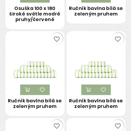
Osuška 100 x 180
Ručník bavlna bílá se
široké světle modré
zeleným pruhem
pruhy/červené
favorite_border
favorite_border
Ručník bavlna bílá se
Ručník bavlna bílá se
zeleným pruhem
zeleným pruhem
favorite_border
favorite_border