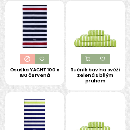
Osuška YACHT 100 x
Ručník bavlna svěží
180 červená
zelená s bílým
pruhem