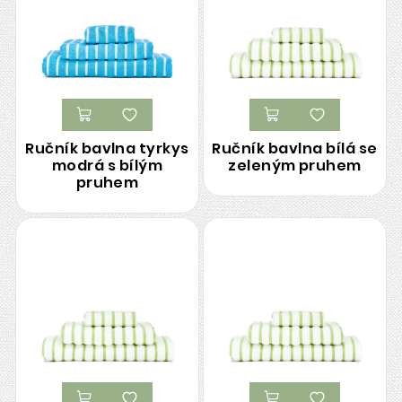
Ručník bavlna tyrkys
Ručník bavlna bílá se
modrá s bílým
zeleným pruhem
pruhem