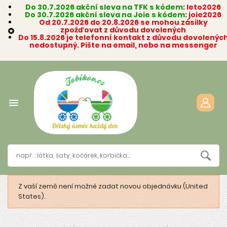
Do 30.7.2026 akční sleva na TFK s kódem:
leto2026
Do 30.7.2026 akční sleva na Joie s kódem:
joie2026
Od 20.7.2026 do 20.8.2026 se mohou zásilky
zpožďovat z důvodu dovolených

Do 15.8.2026 je telefonní kontakt z důvodu dovolenýc
nedostupný. Pište na email, nebo na messenger

Z vaší země není možné zadat novou objednávku (United
States).