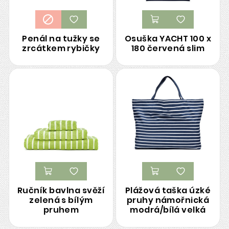
Penál na tužky se
Osuška YACHT 100 x
zrcátkem rybičky
180 červená slim
Ručník bavlna svěží
Plážová taška úzké
zelená s bílým
pruhy námořnická
pruhem
modrá/bílá velká