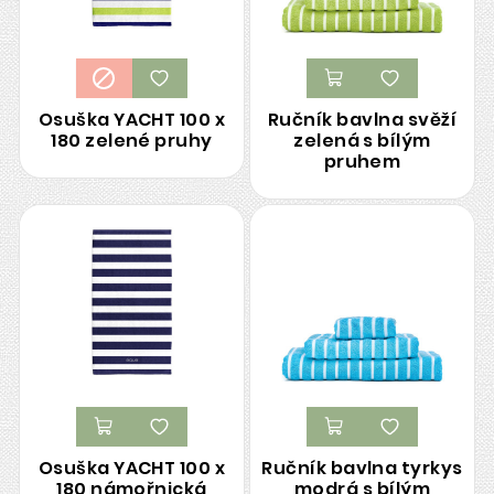
Osuška YACHT 100 x
Ručník bavlna svěží
180 zelené pruhy
zelená s bílým
pruhem
Osuška YACHT 100 x
Ručník bavlna tyrkys
180 námořnická
modrá s bílým