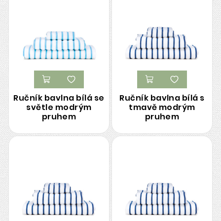
Ručník bavlna bílá se
Ručník bavlna bílá s
světle modrým
tmavě modrým
pruhem
pruhem