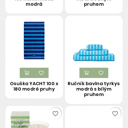
modrá
pruhem
Osuška YACHT 100 x
Ručník bavlna tyrkys
180 modré pruhy
modrá s bílým
pruhem
favorite_border
favorite_border