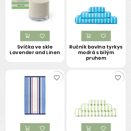
Svíčka ve skle
Ručník bavlna tyrkys
Lavender and Linen
modrá s bílým
pruhem
favorite_border
favorite_border